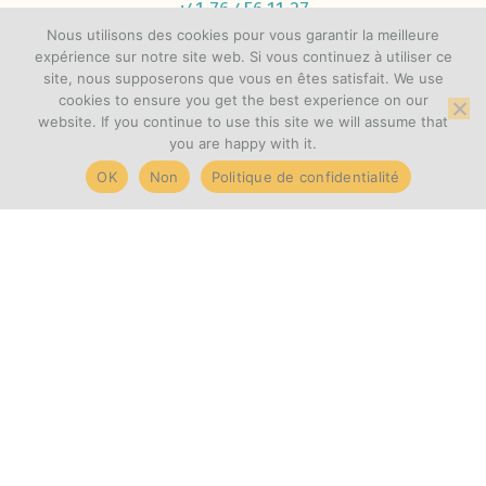
+41 76 456 11 27
Nous utilisons des cookies pour vous garantir la meilleure
expérience sur notre site web. Si vous continuez à utiliser ce
site, nous supposerons que vous en êtes satisfait. We use
cookies to ensure you get the best experience on our
website. If you continue to use this site we will assume that
you are happy with it.
OK
Non
Politique de confidentialité
POUR VOUS
Soins
Evènements
Les bols
Contact
© 2026 Liquid Light Healing / Joya Castañeda-Stajic