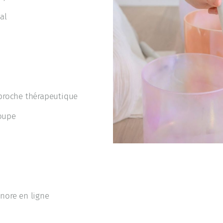
tal
pproche thérapeutique
roupe
nore en ligne