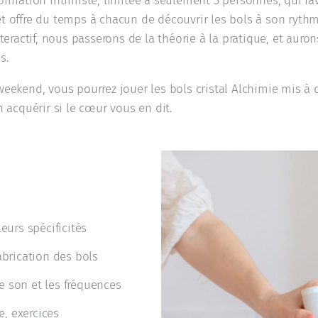
ormation intimiste, limitée à seulement 3 personnes, qui fav
t offre du temps à chacun de découvrir les bols à son ryth
nteractif, nous passerons de la théorie à la pratique, et aur
es.
weekend, vous pourrez jouer les bols cristal Alchimie mis à 
n acquérir si le cœur vous en dit.
eurs spécificités
abrication des bols
e son et les fréquences
, exercices