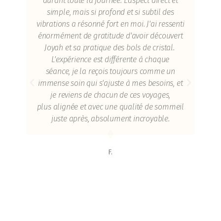
re.
durant toute la journée. L'aspect direct et
une
ait
simple, mais si profond et si subtil des
fai
qui
vibrations a résonné fort en moi. J'ai ressenti
d
n
énormément de gratitude d'avoir découvert
m
Joyah et sa pratique des bols de cristal.
ren
L'expérience est différente à chaque
à 
séance, je la reçois toujours comme un
un
immense soin qui s'ajuste à mes besoins, et
d
nes
je reviens de chacun de ces voyages,
pou
plus alignée et avec une qualité de sommeil
le
juste après, absolument incroyable.
s
Jo
F.