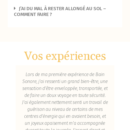
J’AI DU MAL À RESTER ALLONGÉ AU SOL –
COMMENT FAIRE ?
Vos expériences
te
Lors de ma première expérience de Bain
Qu
Sonore, j'ai ressenti un grand bien-être, une
ac
n
sensation d'être enveloppée, transportée, et
se 
 que
de faire un doux voyage en toute sécurité.
que
si
J'ai également nettement senti un travail de
uté
guérison au niveau de certains de mes
l
centres d'énergie qui en avaient besoin, et
cri
il
un joyeux apaisement m'a accompagnée
à e