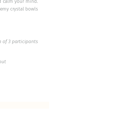
nd calm your mind.
hemy crystal bowls
 of 3 participants
out