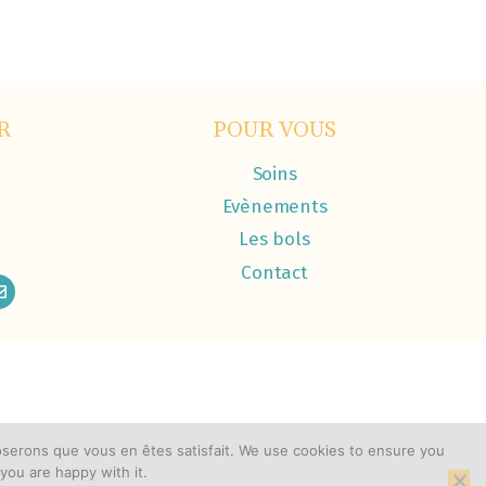
R
POUR VOUS
Soins
Evènements
Les bols
Contact
poserons que vous en êtes satisfait. We use cookies to ensure you
you are happy with it.