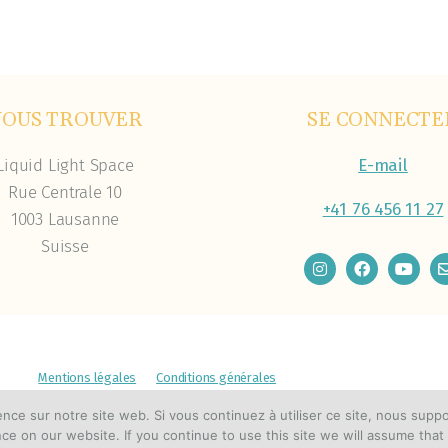
NOUS TROUVER
SE CONNECTE
Liquid Light Space
E-mail
Rue Centrale 10
+41 76 456 11 27
1003 Lausanne
Suisse
Mentions légales
Conditions générales
 2026 Liquid Light Healing / Joya Castañeda-Stajic
ience sur notre site web. Si vous continuez à utiliser ce site, nous sup
ce on our website. If you continue to use this site we will assume that 
Réalisé avec ♡ par
elodiecastillo.com