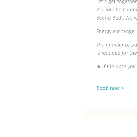
Let’s get togethe
You will be guide
Sound Bath. We wi
Energy exchange: 
The number of par
is required for th
★
If the date you
Book now >